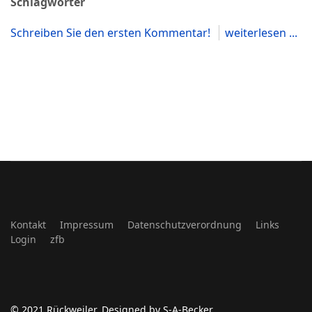
Schlagwörter
Schreiben Sie den ersten Kommentar!
weiterlesen ...
Kontakt
Impressum
Datenschutzverordnung
Links
Login
zfb
© 2021 Rückweiler. Designed by S-A-Becker