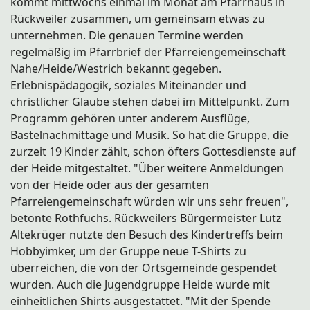
kommt mittwochs einmal im Monat am Pfarrhaus in
Pfarrgemeinde Herz-Jesu
Rückweiler zusammen, um gemeinsam etwas zu
Ernte-Tanzgruppe
unternehmen. Die genauen Termine werden
regelmäßig im Pfarrbrief der Pfarreiengemeinschaft
Nahe/Heide/Westrich bekannt gegeben.
Erlebnispädagogik, soziales Miteinander und
christlicher Glaube stehen dabei im Mittelpunkt. Zum
Programm gehören unter anderem Ausflüge,
Bastelnachmittage und Musik. So hat die Gruppe, die
zurzeit 19 Kinder zählt, schon öfters Gottesdienste auf
der Heide mitgestaltet. "Über weitere Anmeldungen
von der Heide oder aus der gesamten
Pfarreiengemeinschaft würden wir uns sehr freuen",
betonte Rothfuchs. Rückweilers Bürgermeister Lutz
Altekrüger nutzte den Besuch des Kindertreffs beim
Hobbyimker, um der Gruppe neue T-Shirts zu
überreichen, die von der Ortsgemeinde gespendet
wurden. Auch die Jugendgruppe Heide wurde mit
einheitlichen Shirts ausgestattet. "Mit der Spende