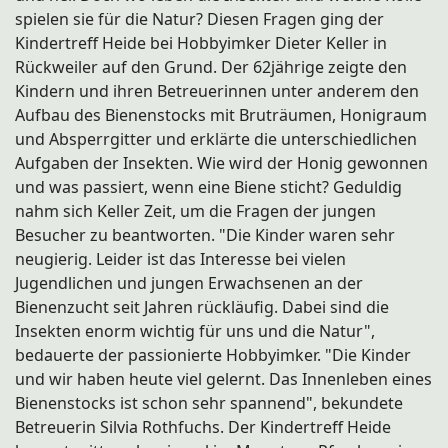
Kirchenchor Herz Jesu
spielen sie für die Natur? Diesen Fragen ging der
Theatergruppe Rückweiler
Kindertreff Heide bei Hobbyimker Dieter Keller in
Rückweiler auf den Grund. Der 62jährige zeigte den
Seniorentreff
Kindern und ihren Betreuerinnen unter anderem den
Aufbau des Bienenstocks mit Bruträumen, Honigraum
Landfrauen
und Absperrgitter und erklärte die unterschiedlichen
VDK
Aufgaben der Insekten. Wie wird der Honig gewonnen
und was passiert, wenn eine Biene sticht? Geduldig
Vogelschutzgruppe-Heide
nahm sich Keller Zeit, um die Fragen der jungen
Schlepperfreunde-Heide
Besucher zu beantworten. "Die Kinder waren sehr
neugierig. Leider ist das Interesse bei vielen
Frauen & Mutterverein
Jugendlichen und jungen Erwachsenen an der
Der Kindertreff Heide
Bienenzucht seit Jahren rückläufig. Dabei sind die
Insekten enorm wichtig für uns und die Natur",
FC-Heide
bedauerte der passionierte Hobbyimker. "Die Kinder
und wir haben heute viel gelernt. Das Innenleben eines
Förderverein der FFW
Bienenstocks ist schon sehr spannend", bekundete
Straußjugend
Betreuerin Silvia Rothfuchs. Der Kindertreff Heide