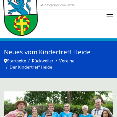
info@rueckweiler.de
Neues vom Kindertreff Heide
Startseite
Rückweiler
Vereine
Der Kindertreff Heide